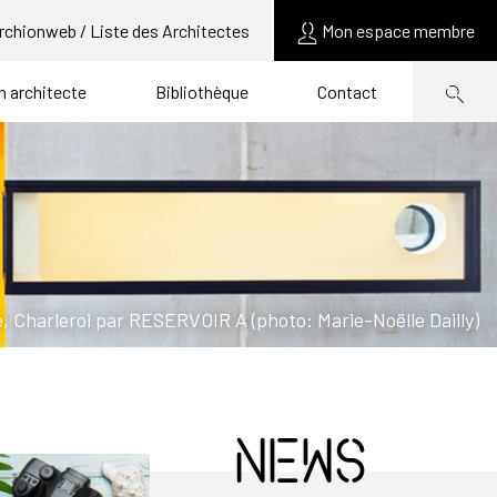
rchionweb / Liste des Architectes
Mon espace membre
un architecte
Bibliothèque
Contact
e, Charleroi par RESERVOIR A (photo: Marie-Noëlle Dailly)
News