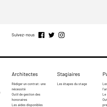
Suivez-nous
Architectes
Stagiaires
P
Rédiger un contrat: une
Les étapes du stage
Le
nécessité
l'a
s
Outil de gestion des
Le
honoraires
Out
Les aides disponibles
pr