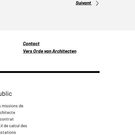
Suivant
Contact
Vers Orde van Architecten
ublic
s missions de
rchitecte
 contrat
il de calcul des
estations