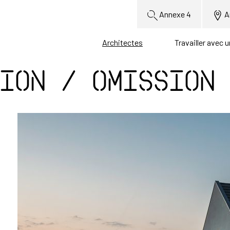
Annexe 4
A
Architectes
Travailler avec 
ion / Omission
t