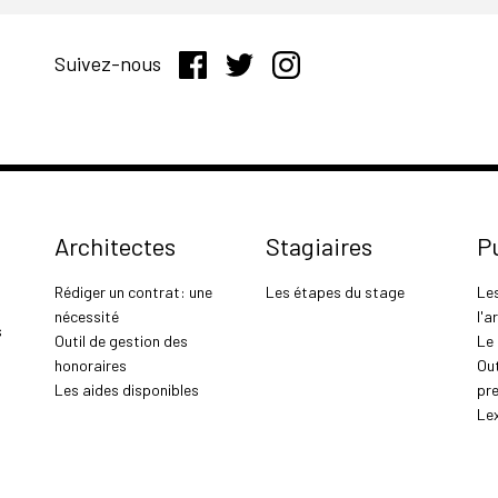
Suivez-nous
Architectes
Stagiaires
P
Rédiger un contrat: une
Les étapes du stage
Le
nécessité
l'a
s
Outil de gestion des
Le
honoraires
Out
Les aides disponibles
pr
Le