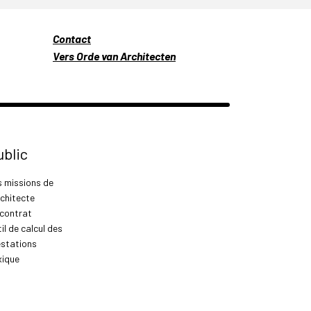
Contact
Vers Orde van Architecten
ublic
s missions de
rchitecte
 contrat
il de calcul des
estations
xique