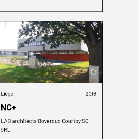
Liège
2018
NC+
LAB architects Boveroux Courtoy SC
SRL