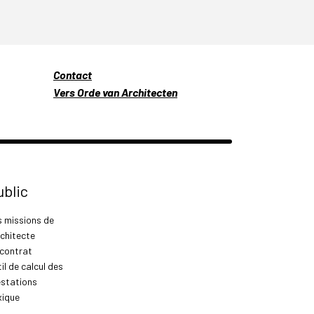
Contact
Vers Orde van Architecten
ublic
s missions de
rchitecte
 contrat
il de calcul des
estations
xique