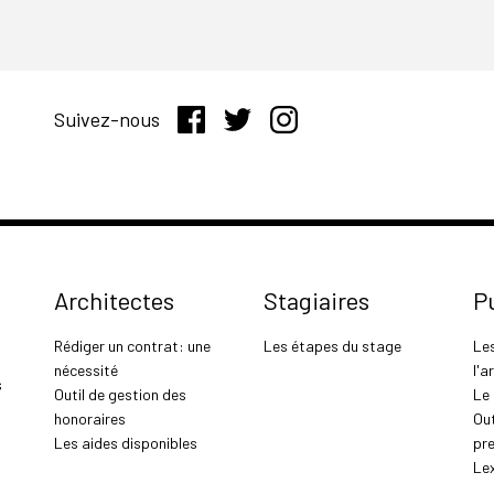
Suivez-nous
Architectes
Stagiaires
P
Rédiger un contrat: une
Les étapes du stage
Le
nécessité
l'a
s
Outil de gestion des
Le
honoraires
Out
Les aides disponibles
pr
Le