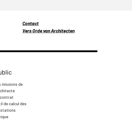
Contact
Vers Orde van Architecten
ublic
s missions de
rchitecte
 contrat
il de calcul des
estations
xique