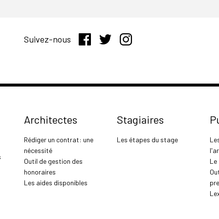
Suivez-nous
Architectes
Stagiaires
P
Rédiger un contrat: une
Les étapes du stage
Le
nécessité
l'a
s
Outil de gestion des
Le
honoraires
Out
Les aides disponibles
pr
Le