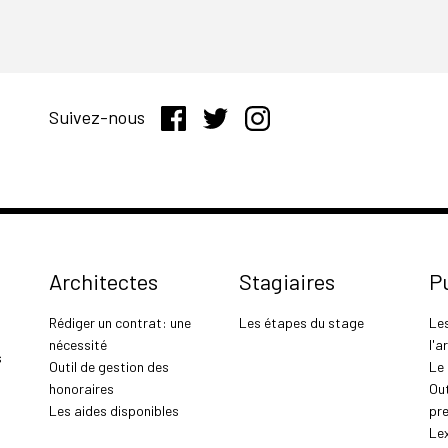
Suivez-nous
Architectes
Stagiaires
P
Rédiger un contrat: une
Les étapes du stage
Le
nécessité
l'a
s
Outil de gestion des
Le
honoraires
Out
Les aides disponibles
pr
Le