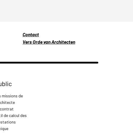
Contact
Vers Orde van Architecten
ublic
s missions de
rchitecte
 contrat
il de calcul des
estations
xique