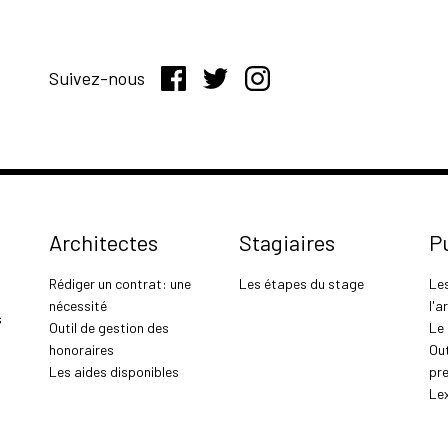
Suivez-nous
Architectes
Stagiaires
P
Rédiger un contrat: une
Les étapes du stage
Le
nécessité
l'a
s
Outil de gestion des
Le
honoraires
Out
Les aides disponibles
pr
Le