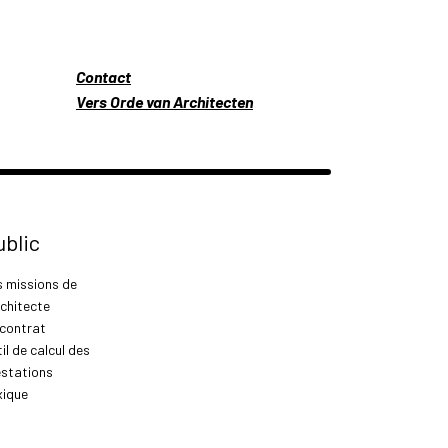
Contact
Vers Orde van Architecten
ublic
s missions de
rchitecte
 contrat
il de calcul des
estations
xique