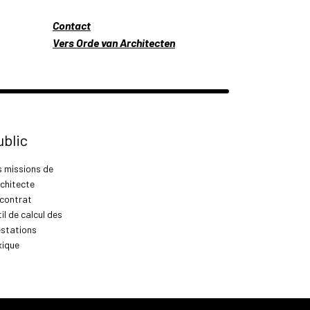
Contact
Vers Orde van Architecten
ublic
s missions de
rchitecte
 contrat
il de calcul des
estations
xique