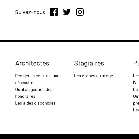
Suivez-nous
Architectes
Stagiaires
P
Rédiger un contrat: une
Les étapes du stage
Le
nécessité
l'a
s
Outil de gestion des
Le
honoraires
Out
Les aides disponibles
pr
Le