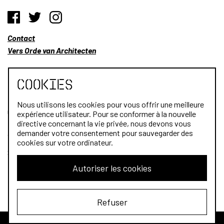
Contact
Vers Orde van Architecten
Cookies
Nous utilisons les cookies pour vous offrir une meilleure
Qui sommes-nous?
expérience utilisateur. Pour se conformer à la nouvelle
directive concernant la vie privée, nous devons vous
Architectes
demander votre consentement pour sauvegarder des
cookies sur votre ordinateur.
Stagiaires
Autoriser les cookies
Public
Refuser
© 2026 L'Ordre des architectes. All rights reserved.