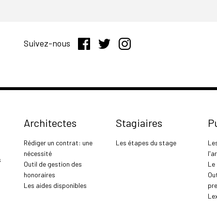
Suivez-nous
Architectes
Stagiaires
P
Rédiger un contrat: une
Les étapes du stage
Le
nécessité
l'a
s
Outil de gestion des
Le
honoraires
Out
Les aides disponibles
pr
Le