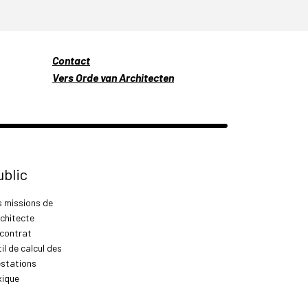
Contact
Vers Orde van Architecten
ublic
s missions de
rchitecte
 contrat
il de calcul des
estations
xique