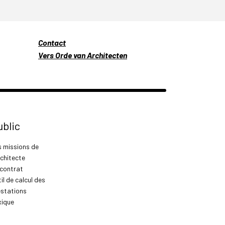
Contact
Vers Orde van Architecten
ublic
s missions de
rchitecte
 contrat
il de calcul des
estations
xique