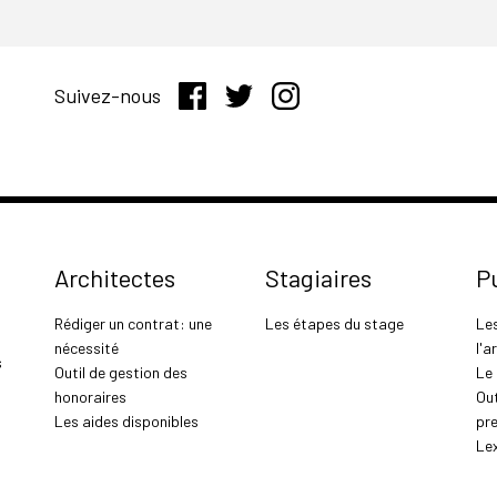
Suivez-nous
Architectes
Stagiaires
P
Rédiger un contrat: une
Les étapes du stage
Le
nécessité
l'a
s
Outil de gestion des
Le
honoraires
Out
Les aides disponibles
pr
Le