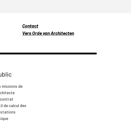
Contact
Vers Orde van Architecten
ublic
s missions de
rchitecte
 contrat
il de calcul des
estations
xique