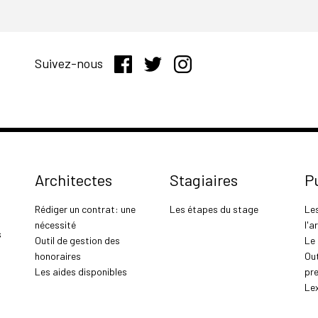
Suivez-nous
Architectes
Stagiaires
P
Rédiger un contrat: une
Les étapes du stage
Le
nécessité
l'a
s
Outil de gestion des
Le
honoraires
Out
Les aides disponibles
pr
Le