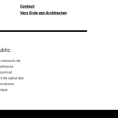
Contact
Vers Orde van Architecten
ublic
s missions de
rchitecte
 contrat
il de calcul des
estations
xique