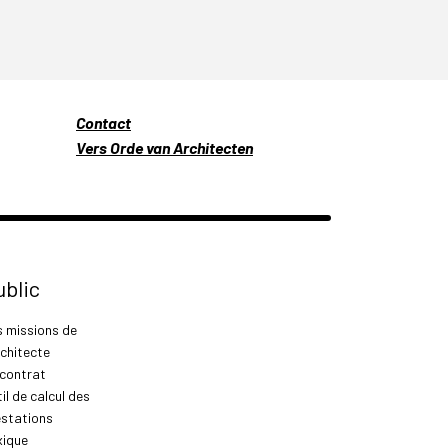
Contact
Vers Orde van Architecten
ublic
s missions de
rchitecte
 contrat
il de calcul des
estations
xique