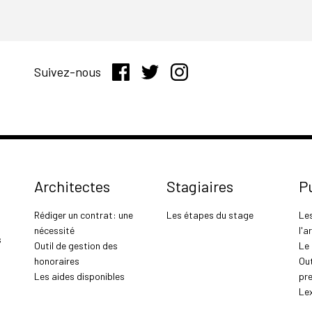
Suivez-nous
Architectes
Stagiaires
P
Rédiger un contrat: une
Les étapes du stage
Le
nécessité
l'a
s
Outil de gestion des
Le
honoraires
Out
Les aides disponibles
pr
Le