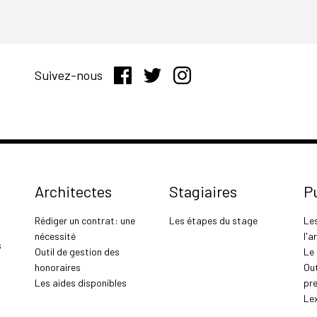
Suivez-nous
Architectes
Stagiaires
P
Rédiger un contrat: une
Les étapes du stage
Le
nécessité
l'a
s
Outil de gestion des
Le
honoraires
Out
Les aides disponibles
pr
Le