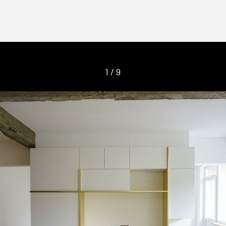
1
/
9