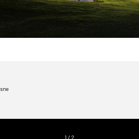
asne
1
/
2