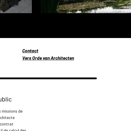
Contact
Vers Orde van Architecten
ublic
s missions de
rchitecte
 contrat
il de calcul des