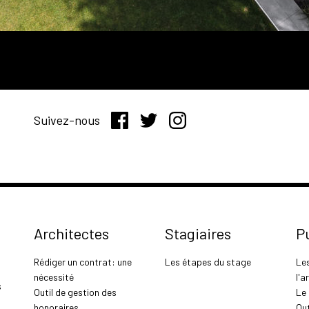
Suivez-nous
Architectes
Stagiaires
P
Rédiger un contrat: une
Les étapes du stage
Le
nécessité
l'a
s
Outil de gestion des
Le
honoraires
Out