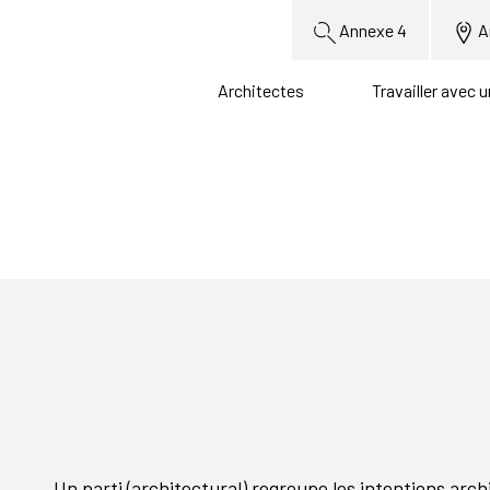
Annexe 4
A
Architectes
Travailler avec 
Un parti (architectural) regroupe les intentions arch