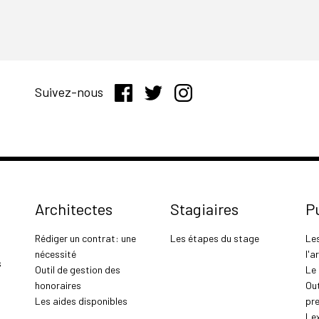
Suivez-nous
Architectes
Stagiaires
P
Rédiger un contrat: une
Les étapes du stage
Le
nécessité
l'a
s
Outil de gestion des
Le
honoraires
Out
Les aides disponibles
pr
Le