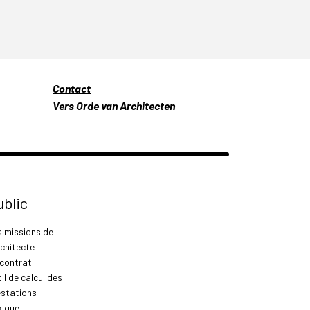
Contact
Vers Orde van Architecten
ublic
s missions de
rchitecte
 contrat
il de calcul des
estations
xique