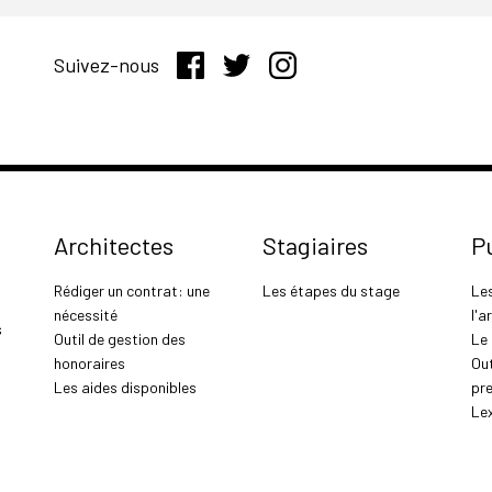
Suivez-nous
Architectes
Stagiaires
P
Rédiger un contrat: une
Les étapes du stage
Le
nécessité
l'a
s
Outil de gestion des
Le
honoraires
Out
Les aides disponibles
pr
Le