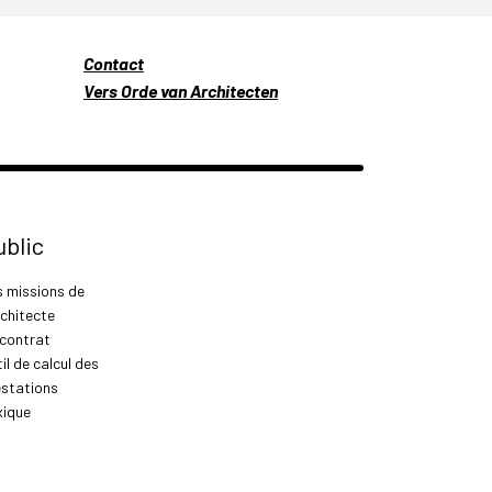
Contact
Vers Orde van Architecten
ublic
s missions de
rchitecte
 contrat
il de calcul des
estations
xique