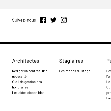
Suivez-nous
Architectes
Stagiaires
P
Rédiger un contrat: une
Les étapes du stage
Le
nécessité
l'a
s
Outil de gestion des
Le
honoraires
Out
Les aides disponibles
pr
Le