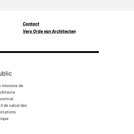
Contact
Vers Orde van Architecten
ublic
s missions de
rchitecte
 contrat
il de calcul des
estations
xique