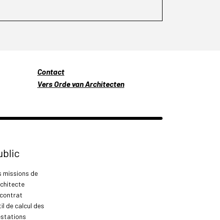
Contact
Vers Orde van Architecten
ublic
s missions de
rchitecte
 contrat
il de calcul des
estations