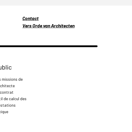
Contact
Vers Orde van Architecten
ublic
s missions de
rchitecte
 contrat
il de calcul des
estations
xique