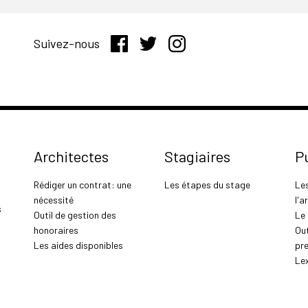
Suivez-nous
Architectes
Stagiaires
P
Rédiger un contrat: une
Les étapes du stage
Le
nécessité
l'a
s
Outil de gestion des
Le
honoraires
Out
Les aides disponibles
pr
Le